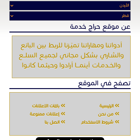
عن موقع حراج خدمة
أدواتنا ومهاراتنا تميّـزنا للربط بين البائع
والشـاري بشكل مجاني لجميـع السلــع
والخـدمـات أينمـــا أرادوا وحيثـمـا كانـوا
تصفح في الموقع
الرئيسية
باقات الإعلانات
من نحن
إعلانات ممنوعة
شروط الاستخدام
اتصل بنا