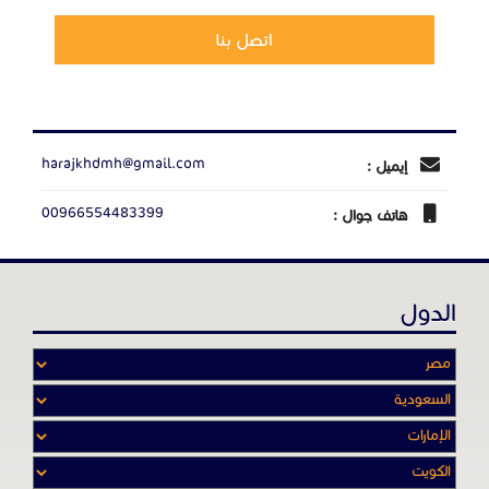
اتصل بنا
harajkhdmh@gmail.com
إيميل :
00966554483399
هاتف جوال :
الدول