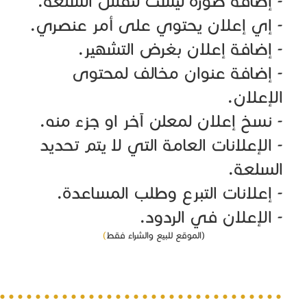
..................................